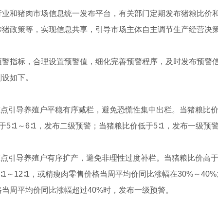
行业和猪肉市场信息统一发布平台，有关部门定期发布猪粮比价
涉猪政策等，实现信息共享，引导市场主体自主调节生产经营决
预警指标，合理设置预警值，细化完善预警程序，及时发布预警
划设如下。
重点引导养殖户平稳有序减栏，避免恐慌性集中出栏。当猪粮比价
5∶1～6∶1，发布二级预警；当猪粮比价低于5∶1，发布一级预
重点引导养殖户有序扩产，避免非理性过度补栏。当猪粮比价高于
∶1～12∶1，或精瘦肉零售价格当周平均价同比涨幅在30%～4
价格当周平均价同比涨幅超过40%时，发布一级预警。