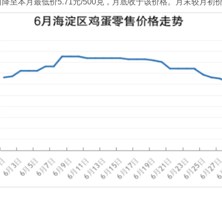
9日降至本月最低价5.71元/500克，月底收于该价格。月末较月初价