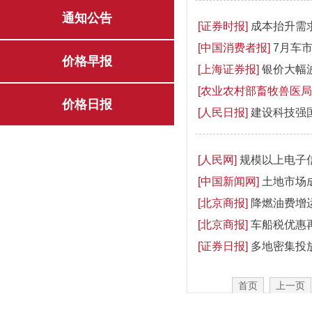
通知公告
[证券时报]
成本抬升需
[中国消费者报]
7月车
价格早报
[上海证券报]
银价大幅波
[农业农村部畜牧兽医局
价格日报
[人民日报]
建设科技强
[人民网]
规模以上电子信
[中国新闻网]
土地市场
[北京商报]
降燃油费增
[北京商报]
车船税优惠
[证券日报]
多地密集投
首页
上一页