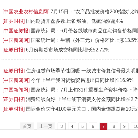
[中国农业农村信息网]
7月15日：“农产品批发价格200指数”比昨
[证券时报]
国内期货开盘多数上涨 燃油、低硫油涨超4%
[中国证券报]
国家统计局：6月份各线城市商品住宅销售价格同
[中国新闻网]
国家统计局：生猪（外三元）价格环比上涨13.5
[证券日报]
6月份期货市场成交额同比增长52.72%
[证券日报]
住房租赁市场季节性回暖 一线城市修复信号最为明
[中国新闻网]
今年上半年我国货物贸易进出口同比增长16.9%
[中国新闻网]
国家统计局：7月上旬31种重要生产资料价格下降
[证券日报]
消费延续向好 上半年线下消费支付金额同比增长2.7
[证券时报]
国际金价失守4100美元关口，国内金饰跟跌超10元/
首页
上一页
3
4
5
6
7
8
9
1