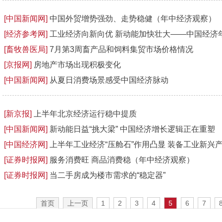
[中国新闻网]
中国外贸增势强劲、走势稳健（年中经济观察）
[经济参考网]
工业经济向新向优 新动能加快壮大——中国经济
[畜牧兽医局]
7月第3周畜产品和饲料集贸市场价格情况
[京报网]
房地产市场出现积极变化
[中国新闻网]
从夏日消费场景感受中国经济脉动
[新京报]
上半年北京经济运行稳中提质
[中国新闻网]
新动能日益“挑大梁” 中国经济增长逻辑正在重塑
[中国经济网]
上半年工业经济“压舱石”作用凸显 装备工业新兴
[证券时报网]
服务消费旺 商品消费稳（年中经济观察）
[证券时报网]
当二手房成为楼市需求的“稳定器”
首页
上一页
1
2
3
4
5
6
7